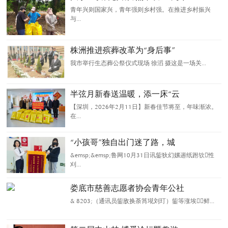
青年兴则国家兴，青年强则乡村强。在推进乡村振兴
与...
株洲推进殡葬改革为“身后事”
我市举行生态葬公祭仪式现场 徐滔 摄这是一场关...
半弦月新春送温暖，添一床“云
【深圳，2026年2月11日】新春佳节将至，年味渐浓。
在...
“小孩哥”独自出门迷了路，城
&emsp;&emsp;鲁网10月31日讯鈭狄幻嫘遄纸跗欤性
刈...
娄底市慈善志愿者协会青年公社
& 8203;（通讯员鈭敌换荼筲埖刘玎）鈭等涨埃鲜...