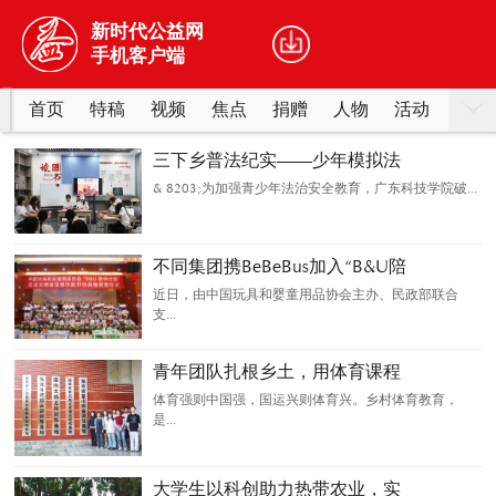
新时代公益网
手机客户端
首页
特稿
视频
焦点
捐赠
人物
活动
事迹
志愿
三下乡普法纪实——少年模拟法
& 8203;为加强青少年法治安全教育，广东科技学院破...
不同集团携BeBeBus加入“B&U陪
近日，由中国玩具和婴童用品协会主办、民政部联合
支...
青年团队扎根乡土，用体育课程
体育强则中国强，国运兴则体育兴。乡村体育教育，
是...
大学生以科创助力热带农业，实