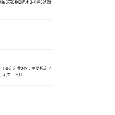
惶跆罚刑嗟木裥枰诰颍
《决定》共2条，主要规定了
夕、正月 ...