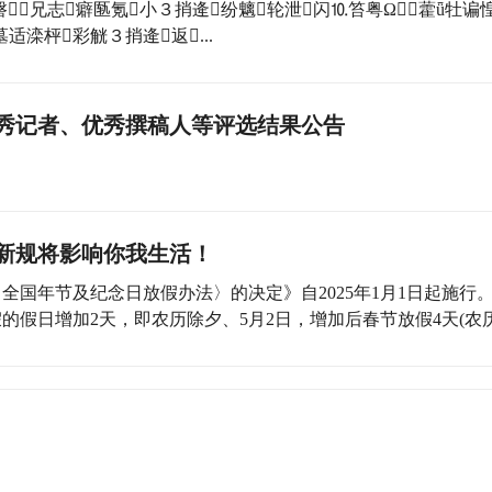
兄志癖匦氪小３捎逄纷魑轮泄闪⒑笞粤Ω藿ǖ牡谝
墓适滦枰彩觥３捎逄返...
优秀记者、优秀撰稿人等评选结果公告
些新规将影响你我生活！
年节及纪念日放假办法〉的决定》自2025年1月1日起施行。
假日增加2天，即农历除夕、5月2日，增加后春节放假4天(农历除