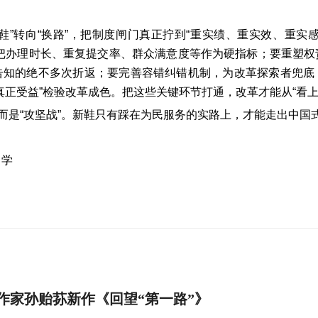
换鞋”转向“换路”，把制度闸门真正拧到“重实绩、重实效、重实
”，把办理时长、重复提交率、群众满意度等作为硬指标；要重塑
告知的绝不多次折返；要完善容错纠错机制，为改革探索者兜底
真正受益”检验改革成色。把这些关键环节打通，改革才能从“看上去
，而是“攻坚战”。新鞋只有踩在为民服务的实路上，才能走出中国
中学
作家孙贻荪新作《回望“第一路”》