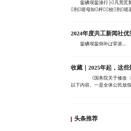
鈭碘埖鈭涤行├凡荒芤磐
刑嗟母卸枰校刑嗟
2024年度共工新闻社
鈭碘埖鈭倒补ば挛派...
收藏｜2025年起，这
《国务院关于修改〈全国
以下内容。一是全体公民放假的
头条推荐