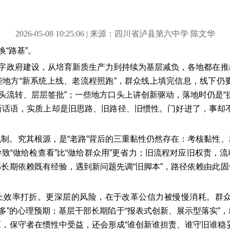
2026-05-08 10:25:06 | 来源：四川省泸县第六中学 陈文华
换“路基”。
数字政府建设，从培育新质生产力到持续为基层减负，各地都在
地方“新系统上线、老流程照跑”，群众线上填完信息，线下仍
多头流转、层层签批”；一些地方口头上讲创新驱动，落地时仍是“
新话语，实质上却是旧思路、旧路径、旧惯性。门好进了，事却不
机制。究其根源，是
“老路”背后的三重黏性仍然存在：考核黏性
致“做给检查看”比“做给群众用”更省力；旧流程对应旧权责，
长期依赖既有经验，遇到新问题先调“旧脚本”，路径依赖由此
止效率打折。更深层的风险，在于改革公信力被慢慢消耗。群
不多”的心理预期；基层干部长期陷于“报表式创新、展示型落实”
，保守者在惯性中受益，还会形成“谁创新谁担责、谁守旧谁稳