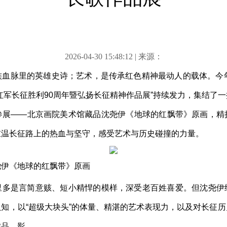
2026-04-30 15:48:12 | 来源：
族血脉里的英雄史诗；艺术，是传承红色精神最动人的载体。今
红军长征胜利90周年暨弘扬长征精神作品展”持续发力，集结了
参展——北京画院美术馆藏品沈尧伊《地球的红飘带》原画，精
重温长征路上的热血与坚守，感受艺术与历史碰撞的力量。
尧伊《地球的红飘带》原画
里多是言简意赅、短小精悍的模样，深受老百姓喜爱。但沈尧伊
知，以“超级大块头”的体量、精湛的艺术表现力，以及对长征
作品，影