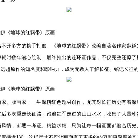
尧伊《地球的红飘带》原画
离不开多方的携手打磨。《地球的红飘带》改编自著名作家魏巍
伊耗时数年潜心绘制，最终推出的连环画作品，不仅完整还原了
了远超原作的知名度和影响力，成为无数人了解长征、铭记长征
尧伊《地球的红飘带》原画
画家、版画家，一生深耕红色题材创作，尤其对长征历史有着深
先后多次重走长征路，踏遍红军走过的山山水水，收集了大量珍
俗风情，都逐一考证、精益求精，只为让每一幅画面都贴合历史
宽度接近1米，这样尺寸不仅让画面有了更多的内容和更深度的