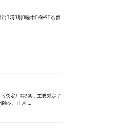
惶跆罚刑嗟木裥枰诰颍
《决定》共2条，主要规定了
夕、正月 ...