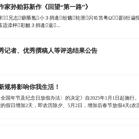
作家孙贻荪新作《回望“第一路”》
兄志癖匦氪小３捎逄纷魑轮泄闪⒑笞粤Ω藿ǖ牡谝
墓适滦枰彩觥３捎逄返...
优秀记者、优秀撰稿人等评选结果公告
些新规将影响你我生活！
年节及纪念日放假办法〉的决定》自2025年1月1日起施行。
假日增加2天，即农历除夕、5月2日，增加后春节放假4天(农历除