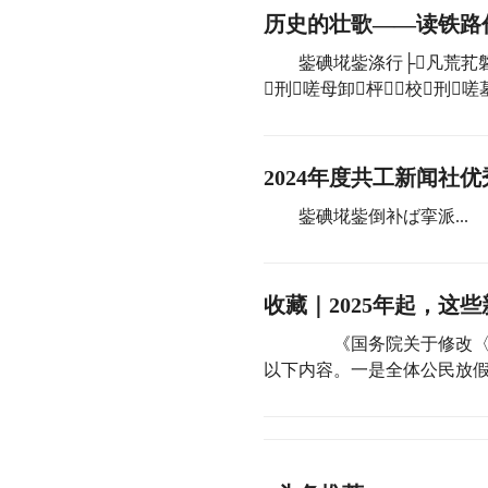
历史的壮歌——读铁路
鈭碘埖鈭涤行├凡荒芤磐
刑嗟母卸枰校刑嗟
2024年度共工新闻社
鈭碘埖鈭倒补ば挛派...
收藏｜2025年起，这
《国务院关于修改〈全国
以下内容。一是全体公民放假的