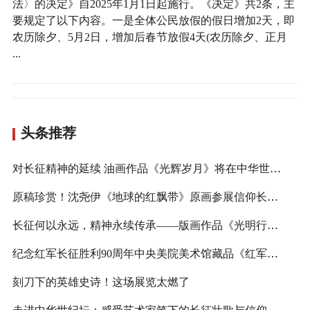
法〉的决定》自2025年1月1日起施行。《决定》共2条，主
要规定了以下内容。一是全体公民放假的假日增加2天，即
农历除夕、5月2日，增加后春节放假4天(农历除夕、正月
...
头条推荐
对长征精神的延续 油画作品《光辉岁月》将在中华世纪坛展出
原稿珍赏！沈尧伊《地球的红飘带》原画参展信仰长歌作品展
长征何以永远，精神永续传承——版画作品《光明行》将在中华世纪坛展出
纪念红军长征胜利90周年中央美院美术馆藏品《红军食谱》将展出
刻刀下的英雄史诗！这场展览太燃了