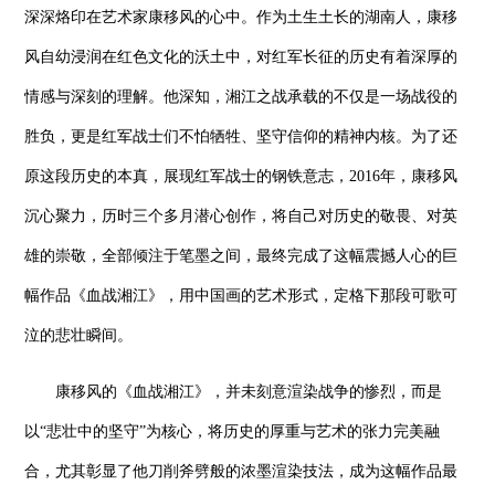
深深烙印在艺术家康移风的心中。作为土生土长的湖南人，康移
风自幼浸润在红色文化的沃土中，对红军长征的历史有着深厚的
情感与深刻的理解。他深知，湘江之战承载的不仅是一场战役的
胜负，更是红军战士们不怕牺牲、坚守信仰的精神内核。为了还
原这段历史的本真，展现红军战士的钢铁意志，2016年，康移风
沉心聚力，历时三个多月潜心创作，将自己对历史的敬畏、对英
雄的崇敬，全部倾注于笔墨之间，最终完成了这幅震撼人心的巨
幅作品《血战湘江》，用中国画的艺术形式，定格下那段可歌可
泣的悲壮瞬间。
康移风的《血战湘江》，并未刻意渲染战争的惨烈，而是
以“悲壮中的坚守”为核心，将历史的厚重与艺术的张力完美融
合，尤其彰显了他刀削斧劈般的浓墨渲染技法，成为这幅作品最