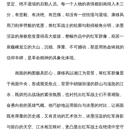
坚定、绝不退缩的后勤人员。每一个人物的表情都刻画得入木三
分，有坚毅、有决绝、有悲痛，却没有一丝怯懦与退缩。康移风
用刀削斧劈般的笔墨，将红军战士的轮廓勾勒得棱角分明，浓墨
渲染的身躯愈发显得高大挺拔，整幅作品中的红军群像，宛若一
座巍峨耸立的大山，沉稳、厚重、不可撼动，那是用热血铸就的
信仰丰碑，是革命精神的具象化体现。
画面的构图极具匠心，康移风以湘江为背景，将红军群像置
于画面中央，形成视觉焦点，背景中硝烟弥漫的群山与湍急的江
水，既烘托出战场的紧张氛围，也衬托出红军战士们不畏艰险、
奋勇向前的英雄气概。他巧妙地运用留白与浓墨的对比，让画面
既有厚重的历史感，又有灵动的艺术张力，浓墨渲染的红军身影
与留白的天空、江水相互映衬，更凸显出红军战士在绝境中坚守