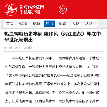
新时代公益网
手机客户端
首页
特稿
视频
焦点
捐赠
人物
活动
事迹
志愿
热血铸就历史丰碑 康移风《湘江血战》即在中
华世纪坛展出
04-30 来源：大众网
今年是红军长征胜利90周年，一段峥嵘岁月跨越近一个世纪
依然熠熠生辉，一种精神力量穿越时空始终催人奋进。由北京歌
华文化中心有限公司主办的“信仰长歌——纪念红军长征胜利90周
年暨弘扬长征精神作品展”正紧锣密鼓筹备中，本次展览将汇聚中
央美术学院美术馆、北京画院、李可染艺术基金会、胡一川研究
所、江苏省美术馆、江西省美术馆、武汉美术馆等全国多个美术