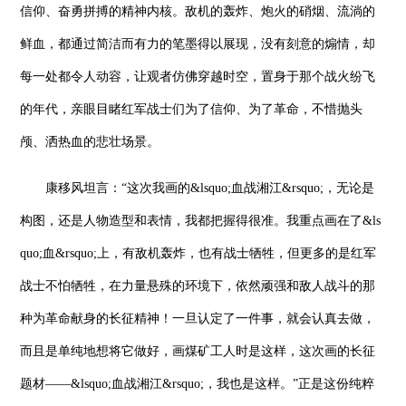
信仰、奋勇拼搏的精神内核。敌机的轰炸、炮火的硝烟、流淌的
鲜血，都通过简洁而有力的笔墨得以展现，没有刻意的煽情，却
每一处都令人动容，让观者仿佛穿越时空，置身于那个战火纷飞
的年代，亲眼目睹红军战士们为了信仰、为了革命，不惜抛头
颅、洒热血的悲壮场景。
康移风坦言：“这次我画的&lsquo;血战湘江&rsquo;，无论是
构图，还是人物造型和表情，我都把握得很准。我重点画在了&ls
quo;血&rsquo;上，有敌机轰炸，也有战士牺牲，但更多的是红军
战士不怕牺牲，在力量悬殊的环境下，依然顽强和敌人战斗的那
种为革命献身的长征精神！一旦认定了一件事，就会认真去做，
而且是单纯地想将它做好，画煤矿工人时是这样，这次画的长征
题材——&lsquo;血战湘江&rsquo;，我也是这样。”正是这份纯粹