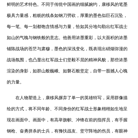
鲜明的艺术特色。不同于传统中国画的细腻婉约，康移风的笔墨
极具力量感，粗粝的线条如钢刀劈砍，厚重的墨色似巨石沉坠，
每一笔、每一划都饱含情感与力量，恰如其分地勾勒出红军战士
如山的气魄与钢铁般的意志。他善用浓墨重彩，以大面积的浓墨
铺陈战场的苍茫与肃穆，墨色的深浅变化，既表现出硝烟弥漫的
战场氛围，也凸显出红军战士们坚毅不屈的精神风貌，那些浓墨
渲染的身影，如群山般巍峨、如磐石般坚定，自带一股撼人心魄
的力量。
在人物塑造上，康移风摒弃了单一的英雄特写，采用群像描
绘的方式，将不同年龄、不同身份的红军战士形象栩栩如生地呈
现在画面中。画面中，有高举旗帜、冲锋在前的指挥员，有手握
钢枪、奋勇拼杀的士兵，有搀扶战友、坚守阵地的伤员，有眼神