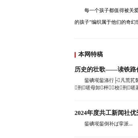
每一个孩子都值得被关爱
的孩子”编织属于他们的奇幻
本网特稿
历史的壮歌——读铁路
鈭碘埖鈭涤行├凡荒芤磐
刑嗟母卸枰校刑嗟
2024年度共工新闻社
鈭碘埖鈭倒补ば挛派...