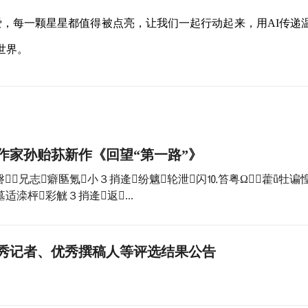
，每一颗星星都值得被点亮，让我们一起行动起来，用AI传递
世界。
作家孙贻荪新作《回望“第一路”》
兄志癖匦氪小３捎逄纷魑轮泄闪⒑笞粤Ω藿ǖ牡谝
墓适滦枰彩觥３捎逄返...
优秀记者、优秀撰稿人等评选结果公告