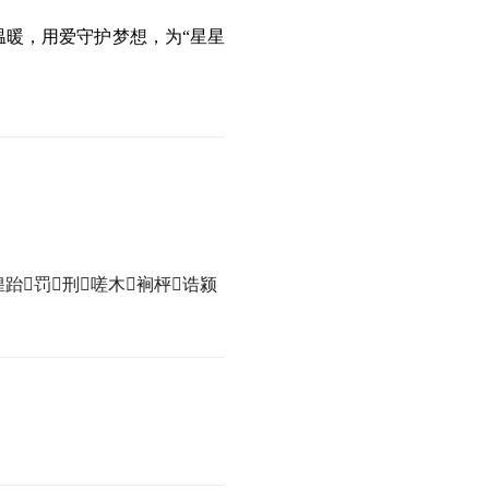
温暖，用爱守护梦想，为“星星
惶跆罚刑嗟木裥枰诰颍