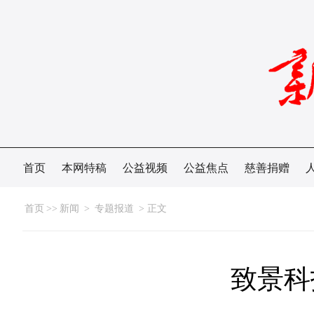
首页
本网特稿
公益视频
公益焦点
慈善捐赠
首页
>>
新闻
>
专题报道
> 正文
致景科