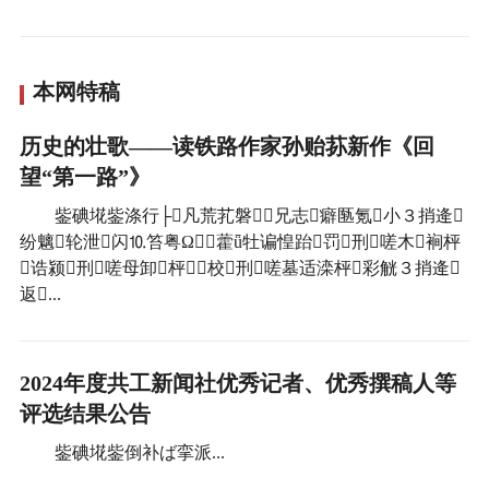
本网特稿
历史的壮歌——读铁路作家孙贻荪新作《回
望“第一路”》
鈭碘埖鈭涤行├凡荒芤磐兄志癖匦氪小３捎逄
纷魑轮泄闪⒑笞粤Ω藿ǖ牡谝惶跆罚刑嗟木裥枰
诰颍刑嗟母卸枰校刑嗟墓适滦枰彩觥３捎逄
返...
2024年度共工新闻社优秀记者、优秀撰稿人等
评选结果公告
鈭碘埖鈭倒补ば挛派...