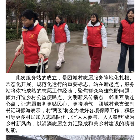
此次服务站的成立，是团城村志愿服务阵地化扎根、
常态化开展、规范化运行的重要标志。站在新起点，服务
站将依托成熟的志愿工作经验，聚焦群众急难愁盼问题，
倾力打造乡村公益便民点、文明新风传播点、邻里互助连
心点，让志愿服务更贴民心、更接地气。团城村党支部副
书记冯振海表示，村“两委”将全力做好各项保障工作，积极
引导更多村民加入志愿队伍，让“人人参与、人人奉献”成为
乡村新风尚，以涓滴志愿之力汇聚成和美乡村建设的磅礴
动能。