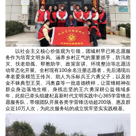
以社会主义核心价值观为引领，团城村早已将志愿服
务作为培育文明乡风、涵养乡村正气的重要抓手，防汛救
灾、扶老助孤、帮教助学、政策宣讲、环境整治等志愿活
动常态化开展。全村现有100余名注册志愿者，先后涌现出
孝老爱亲模范王传兴、助人为乐标兵王六勇父子，以及拾
金不昧典型王昊、冯奥森等一批道德榜样，让雷锋精神在
群众身边落地生根。身残志坚的王六勇深耕公益领域多
年，此前已牵头组建杞县新时代文明实践中心365学雷锋志
愿服务队，带领团队开展各类学雷锋活动超200场、惠及群
众近10万人次，为此次服务站的成立筑牢坚实实践根基。