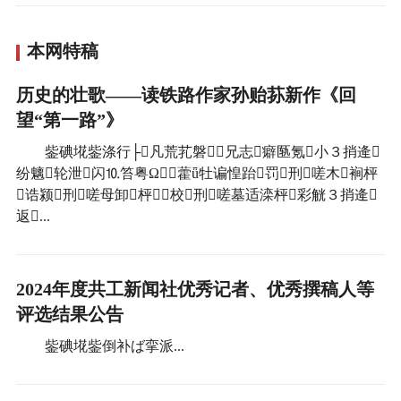
本网特稿
历史的壮歌——读铁路作家孙贻荪新作《回
望“第一路”》
鈭碘埖鈭涤行├凡荒芤磐兄志癖匦氪小３捎逄
纷魑轮泄闪⒑笞粤Ω藿ǖ牡谝惶跆罚刑嗟木裥枰
诰颍刑嗟母卸枰校刑嗟墓适滦枰彩觥３捎逄
返...
2024年度共工新闻社优秀记者、优秀撰稿人等
评选结果公告
鈭碘埖鈭倒补ば挛派...